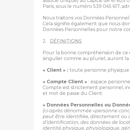
associé unique) au capital de 41 825 0
Paris, sous le numéro 539 045 617, adr
Nous traitons vos Données Personnelle
Cela signifie également que nous donno
Données Personnelles pour notre comp
2.
DÉFINITIONS
Pour la bonne compréhension de ce d
singulier comme au pluriel, auront la s
«
Client
» :
toute personne physique ou
«
Compte Client
»
: espace personnel
Compte est strictement personnel, indi
et mot de passe du Client.
« Données Personnelles ou Donné
(ci-après dénommée «personne concer
peut être identifiée, directement ou
d'identification, des données de loca
identité physique, physiologique, gén