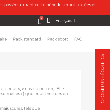
s passées durant cette période seront traitées et
Français
aire
Pack standard
Pack sport
FAQ
CHOISIR UNE ÉCOLE ICS
 nous », « nos », « notre »). Elle
Personnelles ») que nous mettons en
 majuscules, tels que