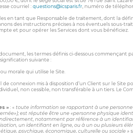
00,00 €, dont le siège social est situé 76 rue Saint Laza
esse courriel :
questions@icsparis.fr
, numéro de téléphone
s en tant que Responsable de traitement, dont la définiti
ns des instructions précises à nos éventuels sous-traita
te et pour opérer les Services dont vous bénéficiez.
ocument, les termes définis ci-dessous commençant par 
ignification suivante :
 morale qui utilise le Site.
 de connexion mis à disposition d’un Client sur le Site po
viduel, non cessible, non transférable à un tiers. Le Comp
es »
: «
toute information se rapportant à une personne 
née»); est réputée être une «personne physique ident
 indirectement, notamment par référence à un identifi
lisation, un identifiant en ligne, ou à un ou plusieurs é
étique, psychique, économique, culturelle ou sociale »
s