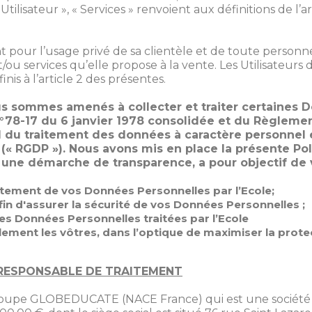
Utilisateur », « Services » renvoient aux définitions de l’a
t pour l’usage privé de sa clientèle et de toute personne
ou services qu’elle propose à la vente. Les Utilisateurs du 
nis à l’article 2 des présentes.
us sommes amenés à collecter et traiter certaines 
n°78-17 du 6 janvier 1978 consolidée et du Règlemen
du traitement des données à caractère personnel et 
(« RGDP »). Nous avons mis en place la présente Poli
 une démarche de transparence, a pour objectif de v
aitement de vos Données Personnelles par l’Ecole;
fin d'assurer la sécurité de vos Données Personnelles ;
les Données Personnelles traitées par l’Ecole
alement les vôtres, dans l’optique de maximiser la prot
RESPONSABLE DE TRAITEMENT
roupe GLOBEDUCATE (NACE France) qui est une société pa