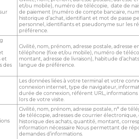
et/ou mobile), numéro de télécopie, date de nai
 sur
de paiement (numéro de compte bancaire, numér
historique d’achat, identifiant et mot de passe 
personnel, identifiants et pseudonyme sur les r
préférence.
ng
Civilité, nom, prénom, adresse postale, adresse 
et
téléphone (fixe et/ou mobile), numéro de télécop
 et
montant, adresse de livraison), habitude d’achats,
es des
langue de préférence.
Les données liées à votre terminal et votre conn
connexion internet, type de navigateur, informat
durée de connexion, référent URL, informations su
lors de votre visite.
Civilité, nom, prénom, adresse postale, n° de té
de télécopie, adresses de courrier électronique, 
ions
historique des achats, quantité, montant, corres
information nécessaire Nous permettant de répo
demandes d’informations.