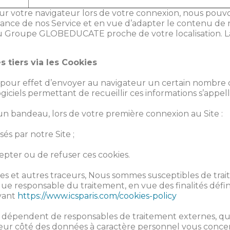
n sur votre navigateur lors de votre connexion, nous pouv
ance de nos Service et en vue d’adapter le contenu de n
u Groupe GLOBEDUCATE proche de votre localisation. La 
 tiers via les Cookies
 pour effet d’envoyer au navigateur un certain nombre 
giciels permettant de recueillir ces informations s’appell
’un bandeau, lors de votre première connexion au Site :
isés par notre Site ;
cepter ou de refuser ces cookies.
kies et autres traceurs, Nous sommes susceptibles de tra
e responsable du traitement, en vue des finalités défin
ivant
https://www.icsparis.com/cookies-policy
rs dépendent de responsables de traitement externes, qui
 leur côté des données à caractère personnel vous conce